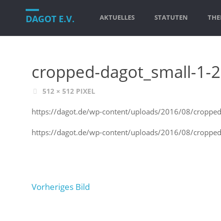
Zum
DAGOT E.V.
AKTUELLES
STATUTEN
THE
Inhalt
springen
cropped-dagot_small-1-2
VOLLE
512 × 512
PIXEL
GRÖSSE
https://dagot.de/wp-content/uploads/2016/08/cropped
https://dagot.de/wp-content/uploads/2016/08/cropped
Vorheriges Bild