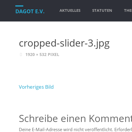
Zum
DAGOT E.V.
AKTUELLES
STATUTEN
THE
Inhalt
springen
cropped-slider-3.jpg
VOLLE
1920 × 532
PIXEL
GRÖSSE
Vorheriges Bild
Schreibe einen Kommen
Deine E-Mail-Adresse wird nicht veröffentlicht.
Erforder