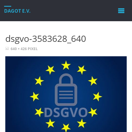
DAGOT E.V.
dsgvo-3583628_640
VOLLE
640 × 426
PIXEL
GRÖSSE