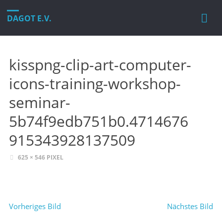
DAGOT E.V.
kisspng-clip-art-computer-
icons-training-workshop-
seminar-
5b74f9edb751b0.4714676
915343928137509
VOLLE
625 × 546
PIXEL
GRÖSSE
Vorheriges Bild
Nächstes Bild