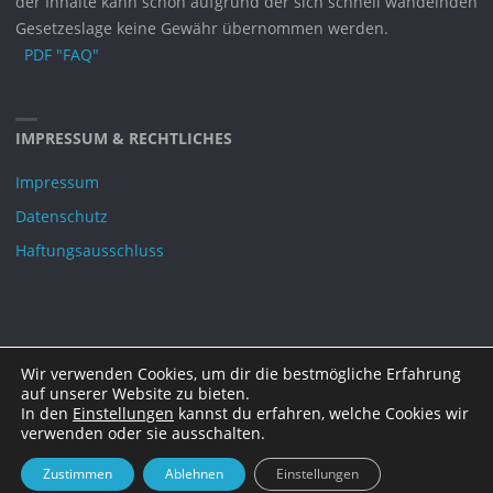
der Inhalte kann schon aufgrund der sich schnell wandelnden
Gesetzeslage keine Gewähr übernommen werden.
PDF "FAQ"
IMPRESSUM & RECHTLICHES
Impressum
Datenschutz
Haftungsausschluss
Wir verwenden Cookies, um dir die bestmögliche Erfahrung
©2021 DAGOT e.V.
auf unserer Website zu bieten.
In den
Einstellungen
kannst du erfahren, welche Cookies wir
verwenden oder sie ausschalten.
Zustimmen
Ablehnen
Einstellungen