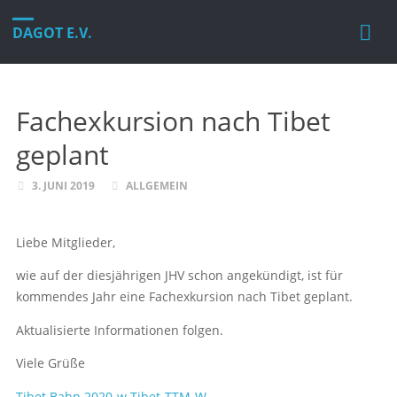
DAGOT E.V.
Fachexkursion nach Tibet
geplant
3. JUNI 2019
ALLGEMEIN
Liebe Mitglieder,
wie auf der diesjährigen JHV schon angekündigt, ist für
kommendes Jahr eine Fachexkursion nach Tibet geplant.
Aktualisierte Informationen folgen.
Viele Grüße
Tibet Bahn 2020-w
Tibet-TTM-W