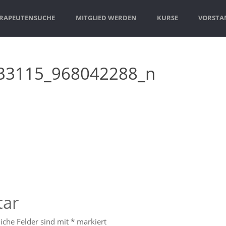
RAPEUTENSUCHE
MITGLIED WERDEN
KURSE
VORSTAN
33115_968042288_n
tar
liche Felder sind mit
*
markiert