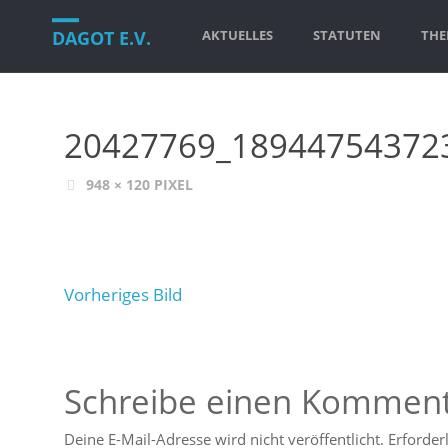
Zum
DAGOT E.V.
AKTUELLES
STATUTEN
THE
Inhalt
springen
20427769_18944754372
VOLLE
948 × 120
PIXEL
GRÖSSE
Vorheriges Bild
Schreibe einen Kommen
Deine E-Mail-Adresse wird nicht veröffentlicht.
Erforder