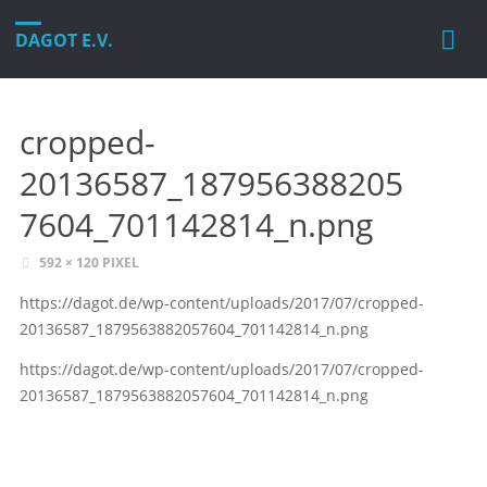
DAGOT E.V.
cropped-
20136587_187956388205
7604_701142814_n.png
VOLLE
592 × 120
PIXEL
GRÖSSE
https://dagot.de/wp-content/uploads/2017/07/cropped-
20136587_1879563882057604_701142814_n.png
https://dagot.de/wp-content/uploads/2017/07/cropped-
20136587_1879563882057604_701142814_n.png